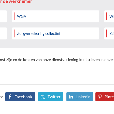
or de werknemer
WGA
W
Zorgverzekering collectief
Za
st zijn en de kosten van onze dienstverlening kunt u lezen in onze
p:
Facebook
Twitter
Linkedin
Pinte