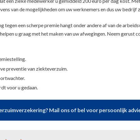
 een zieke medewerker u gemiddeld 200 euro per dag kost. Met e
evens van de mogelijkheden om uw werknemers en dus uw bedrijf z
g tegen een scherpe premie hangt onder andere af van de arbeid
helpen u graag met het maken van uw afwegingen. Neem gerust co
miestelling.
eve preventie van ziekteverzuim.
oortwachter.
rdt voor u gedaan.
rzuimverzekering? Mail ons of bel voor persoonlijk advi