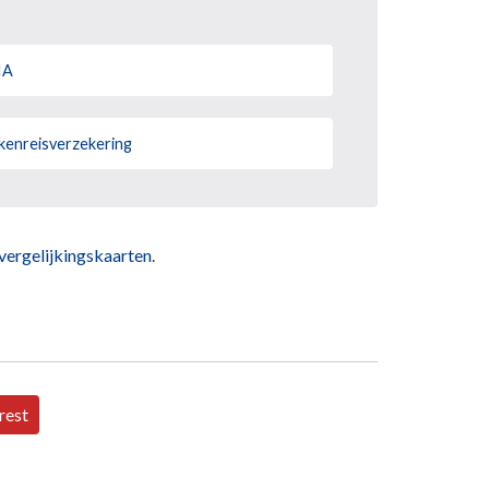
IA
kenreisverzekering
vergelijkingskaarten
.
rest