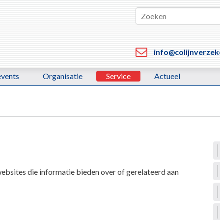
info@colijnverzek
events
Organisatie
Service
Actueel
websites die informatie bieden over of gerelateerd aan