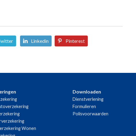
witter
Linkedin
Pinterest
eringen
Downloaden
zekering
Dienstverlening
utoverzekering
Formulieren
rzekering
Polisvoorwaarden
rverzekering
erzekering Wonen
zekering