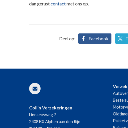
dan gerust
contact
met ons op.
Deel op:
Facebook
T
Verzek
Autover
Bestela
Motorve
Colijn Verzekeringen
Oldtime
Linnaeusweg 7
Pakketv
2408 BX
Alphen aan den Rijn
Reisver