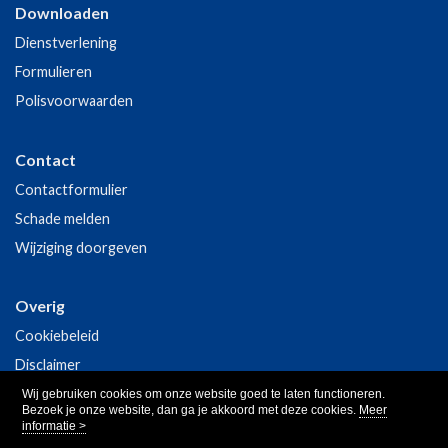
Downloaden
Dienstverlening
Formulieren
Polisvoorwaarden
Contact
Contactformulier
Schade melden
Wijziging doorgeven
Overig
Cookiebeleid
Disclaimer
Privacy
Wij gebruiken cookies om onze website goed te laten functioneren.
Bezoek je onze website, dan ga je akkoord met deze cookies.
Meer
informatie >