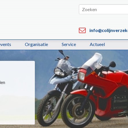
info@colijnverzek
events
Organisatie
Service
Actueel
den