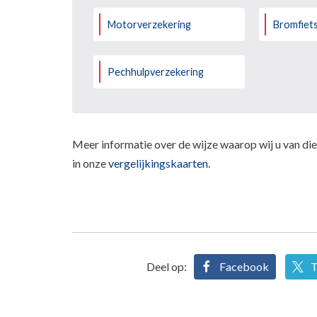
Motorverzekering
Bromfiet
Pechhulpverzekering
Meer informatie over de wijze waarop wij u van dien
in onze
vergelijkingskaarten
.
Deel op:
Facebook
T