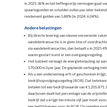
in 2025 36% en het heffingsvrije vermogen gaat v
spaartegoeden en schulden zullen pas later bekend 
rendement gelden van 5,88% (in 2024: 6,04%).
Andere belastingen
Bij directe levering van nieuwe onroerende zaken
aandelentransactie is er geen btw of overdracht
via aandelentransacties, dan betaalt u in 2025 4
waren gestart komt er een overgangsregeling.
Het kabinet verlaagt de energiebelasting op aard
170.000 m3 per jaar. De geplande verhoging met 
Als u een onderneming erft of geschonken krijg
bedrijfsopvolgingsregeling (BOR). Dat betekende
betalen tot een bedrijfswaarde van €1.205.871. 
daarboven daalt het percentage van de vrijstelli
bedrijf dat u krijgt ten minste vijf jaar moet vo
een leeftijdsgrens voor de BOR. De regeling gaat