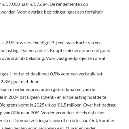
an € 57.000 naar € 57.684. De rendementen op
worden. Voor overige bezittingen gaat een forfaitair
 is 21% btw verschuldigd. Bij een overdracht via een
sbelasting. Dat verandert. Koopt u nieuw onroerend goed
% overdrachtsbelasting. Voor vastgoedprojecten die al
gas. Het tarief daalt met 0,5% voor een verbruik tot
2,3% gaat niet door.
t, kunt u onder voorwaarden gebruikmaken van de
 in 2024 dat u geen schenk- en erfbelasting hoefde te
Die grens komt in 2025 uit op €1,5 miljoen. Over het bedrag
ng van 83% naar 70%. Verder verandert de eis dat u het
orzetten. De voortzettingseis wordt nu drie jaar. Ook komt er
 alleen gelden voor personen van 21 jaar en ouder.