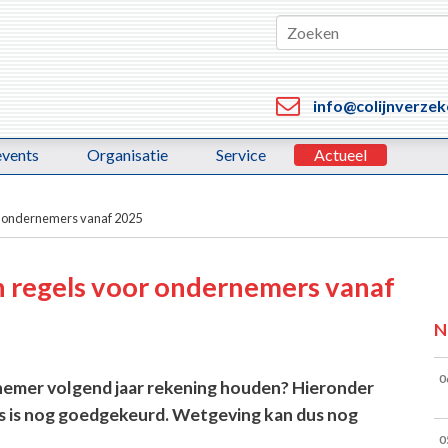
info@colijnverzek
events
Organisatie
Service
Actueel
or ondernemers vanaf 2025
n regels voor ondernemers vanaf
N
0
nemer volgend jaar rekening houden? Hieronder
lles is nog goedgekeurd. Wetgeving kan dus nog
0