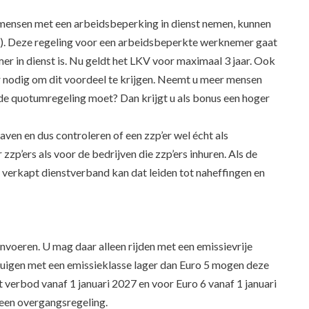
ensen met een arbeidsbeperking in dienst nemen, kunnen
. Deze regeling voor een arbeidsbeperkte werknemer gaat
 in dienst is. Nu geldt het LKV voor maximaal 3 jaar. Ook
 nodig om dit voordeel te krijgen. Neemt u meer mensen
de quotumregeling moet? Dan krijgt u als bonus een hoger
en en dus controleren of een zzp’er wel écht als
zzp’ers als voor de bedrijven die zzp’ers inhuren. Als de
n verkapt dienstverband kan dat leiden tot naheffingen en
oeren. U mag daar alleen rijden met een emissievrije
tuigen met een emissieklasse lager dan Euro 5 mogen deze
t verbod vanaf 1 januari 2027 en voor Euro 6 vanaf 1 januari
 een overgangsregeling.