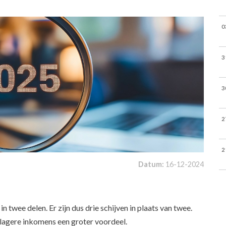
0
3
3
2
2
Datum:
16-12-2024
 twee delen. Er zijn dus drie schijven in plaats van twee.
 lagere inkomens een groter voordeel.